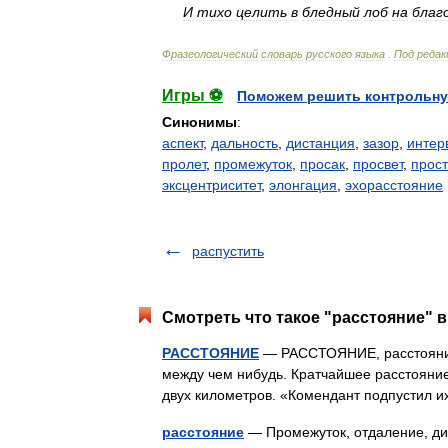
И
тихо
целить
в
бледный
лоб
на
благ
Фразеологический
словарь
русского
языка
.
Под
редак
Игры ⚽
Поможем решить контрольну
Синонимы
:
аспект
,
дальность
,
дистанция
,
зазор
,
интер
пролет
,
промежуток
,
просак
,
просвет
,
прос
эксцентриситет
,
элонгация
,
эхорасстояние
распустить
Смотреть что такое "расстояние" в
РАССТОЯНИЕ
— РАССТОЯНИЕ, расстояния,
между чем нибудь. Кратчайшее расстояние
двух километров. «Комендант подпустил 
расстояние
— Промежуток, отдаление, ди