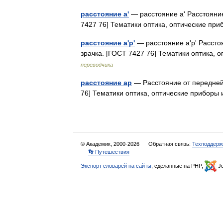
расстояние a'
— расстояние a' Расстояние
7427 76] Тематики оптика, оптические п
расстояние a'p'
— расстояние a'p' Расстоя
зрачка. [ГОСТ 7427 76] Тематики оптика,
переводчика
расстояние ap
— Расстояние от передней 
76] Тематики оптика, оптические прибор
© Академик, 2000-2026
Обратная связь:
Техподдерж
👣 Путешествия
Экспорт словарей на сайты
, сделанные на PHP,
Jo