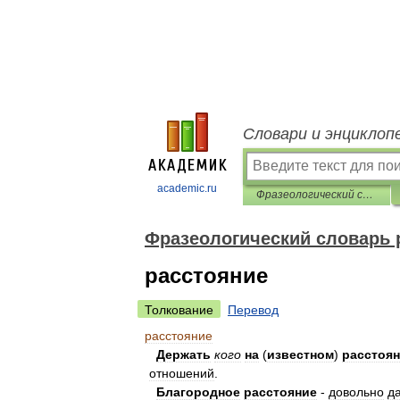
Словари и энциклоп
academic.ru
Фразеологический словарь русского языка
Фразеологический словарь 
расстояние
Толкование
Перевод
расстояние
Держать
кого
на
(
известном
)
расстоя
отношений
.
Благородное
расстояние
-
довольно
д