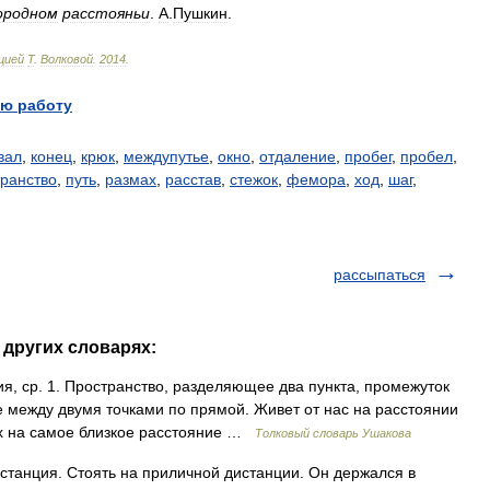
ородном
расстояньи
.
А
.
Пушкин
.
цией
Т
.
Волковой
.
2014
.
ю работу
вал
,
конец
,
крюк
,
междупутье
,
окно
,
отдаление
,
пробег
,
пробел
,
транство
,
путь
,
размах
,
расстав
,
стежок
,
фемора
,
ход
,
шаг
,
рассыпаться
 других словарях:
 ср. 1. Пространство, разделяющее два пункта, промежуток
 между двумя точками по прямой. Живет от нас на расстоянии
их на самое близкое расстояние …
Толковый словарь Ушакова
станция. Стоять на приличной дистанции. Он держался в