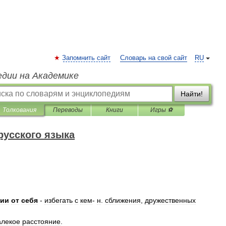
Запомнить сайт
Словарь на свой сайт
RU
едии на Академике
Найти!
Толкования
Переводы
Книги
Игры ⚽
русского языка
нии
от
себя
-
избегать
с
кем
-
н
.
сближения
,
дружественных
алекое
расстояние
.