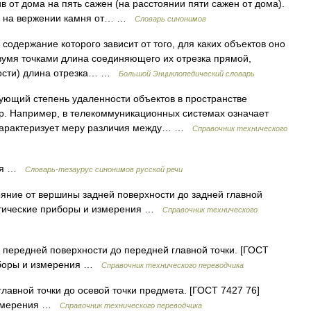
ив от дома на пять сажен (на расстоянии пяти сажен от дома).
ся на вержении камня от… …
Словарь синонимов
содержание которого зависит от того, для каких объектов оно
вумя точками длина соединяющего их отрезка прямой,
скости) длина отрезка… …
Большой Энциклопедический словарь
ющий степень удаленности объектов в пространстве
 др. Например, в телекоммуникационных системах означает
я характеризует меру различия между… …
Справочник технического
ия …
Словарь-тезаурус синонимов русской речи
яние от вершины задней поверхности до задней главной
оптические приборы и измерения …
Справочник технического
передней поверхности до передней главной точки. [ГОСТ
риборы и измерения …
Справочник технического переводчика
лавной точки до осевой точки предмета. [ГОСТ 7427 76]
 измерения …
Справочник технического переводчика