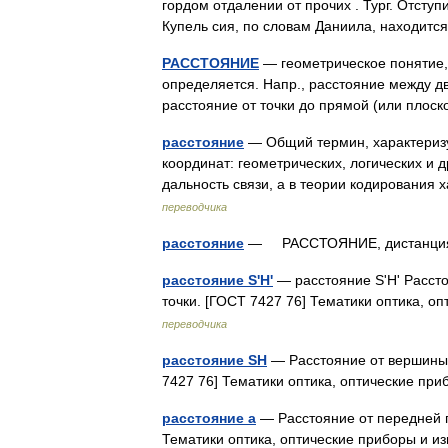
гордом отдалении от прочих . Тург. Отступ
Купель сия, по словам Даниила, находит
РАССТОЯНИЕ
— геометрическое понятие, 
определяется. Напр., расстояние между д
расстояние от точки до прямой (или пло
расстояние
— Общий термин, характеризу
координат: геометрических, логических и
дальность связи, а в теории кодировани
переводчика
расстояние
— РАССТОЯНИЕ, дистанц
расстояние S'H'
— расстояние S'H' Рассто
точки. [ГОСТ 7427 76] Тематики оптика, 
переводчика
расстояние SH
— Расстояние от вершины 
7427 76] Тематики оптика, оптические п
расстояние a
— Расстояние от передней г
Тематики оптика, оптические приборы и